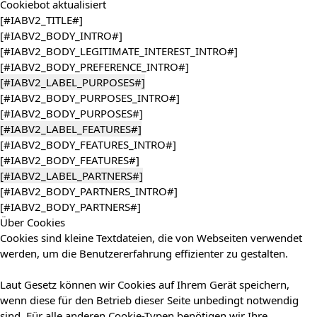
Cookiebot
aktualisiert
[#IABV2_TITLE#]
[#IABV2_BODY_INTRO#]
[#IABV2_BODY_LEGITIMATE_INTEREST_INTRO#]
[#IABV2_BODY_PREFERENCE_INTRO#]
[#IABV2_LABEL_PURPOSES#]
[#IABV2_BODY_PURPOSES_INTRO#]
[#IABV2_BODY_PURPOSES#]
[#IABV2_LABEL_FEATURES#]
[#IABV2_BODY_FEATURES_INTRO#]
[#IABV2_BODY_FEATURES#]
[#IABV2_LABEL_PARTNERS#]
[#IABV2_BODY_PARTNERS_INTRO#]
[#IABV2_BODY_PARTNERS#]
Über Cookies
Cookies sind kleine Textdateien, die von Webseiten verwendet
werden, um die Benutzererfahrung effizienter zu gestalten.
Laut Gesetz können wir Cookies auf Ihrem Gerät speichern,
wenn diese für den Betrieb dieser Seite unbedingt notwendig
sind. Für alle anderen Cookie-Typen benötigen wir Ihre