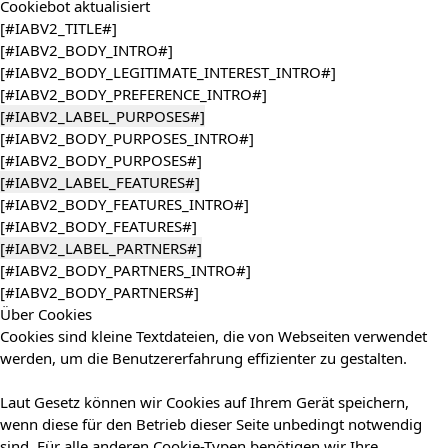
Cookiebot
aktualisiert
[#IABV2_TITLE#]
[#IABV2_BODY_INTRO#]
[#IABV2_BODY_LEGITIMATE_INTEREST_INTRO#]
[#IABV2_BODY_PREFERENCE_INTRO#]
[#IABV2_LABEL_PURPOSES#]
[#IABV2_BODY_PURPOSES_INTRO#]
[#IABV2_BODY_PURPOSES#]
[#IABV2_LABEL_FEATURES#]
[#IABV2_BODY_FEATURES_INTRO#]
[#IABV2_BODY_FEATURES#]
[#IABV2_LABEL_PARTNERS#]
[#IABV2_BODY_PARTNERS_INTRO#]
[#IABV2_BODY_PARTNERS#]
Über Cookies
Cookies sind kleine Textdateien, die von Webseiten verwendet
werden, um die Benutzererfahrung effizienter zu gestalten.
Laut Gesetz können wir Cookies auf Ihrem Gerät speichern,
wenn diese für den Betrieb dieser Seite unbedingt notwendig
sind. Für alle anderen Cookie-Typen benötigen wir Ihre