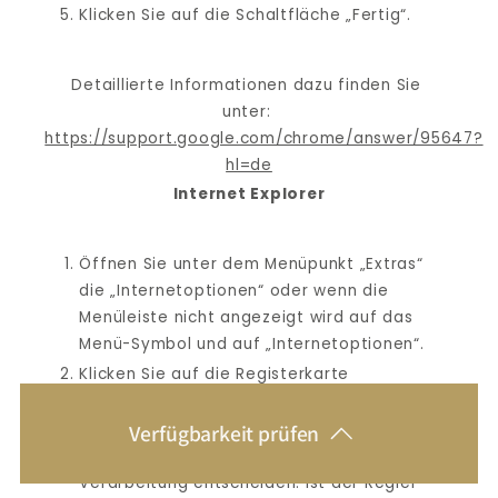
Klicken Sie auf die Schaltfläche „Fertig“.
Detaillierte Informationen dazu finden Sie 
unter: 
https://support.google.com/chrome/answer/95647?
hl=de
Internet Explorer
Öffnen Sie unter dem Menüpunkt „Extras“ 
die „Internetoptionen“ oder wenn die 
Menüleiste nicht angezeigt wird auf das 
Menü-Symbol und auf „Internetoptionen“.
Klicken Sie auf die Registerkarte 
„Datenschutz“
Verfügbarkeit prüfen
Über den Schieberegler können Sie 
zwischen mehrere Stufen der Cookie-
Verarbeitung entscheiden. Ist der Regler 