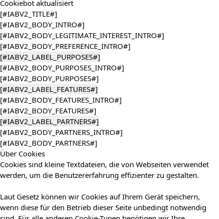
Cookiebot
aktualisiert
[#IABV2_TITLE#]
[#IABV2_BODY_INTRO#]
[#IABV2_BODY_LEGITIMATE_INTEREST_INTRO#]
[#IABV2_BODY_PREFERENCE_INTRO#]
[#IABV2_LABEL_PURPOSES#]
[#IABV2_BODY_PURPOSES_INTRO#]
[#IABV2_BODY_PURPOSES#]
[#IABV2_LABEL_FEATURES#]
[#IABV2_BODY_FEATURES_INTRO#]
[#IABV2_BODY_FEATURES#]
[#IABV2_LABEL_PARTNERS#]
[#IABV2_BODY_PARTNERS_INTRO#]
[#IABV2_BODY_PARTNERS#]
Über Cookies
Cookies sind kleine Textdateien, die von Webseiten verwendet
werden, um die Benutzererfahrung effizienter zu gestalten.
Laut Gesetz können wir Cookies auf Ihrem Gerät speichern,
wenn diese für den Betrieb dieser Seite unbedingt notwendig
sind. Für alle anderen Cookie-Typen benötigen wir Ihre