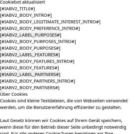
Cookiebot
aktualisiert
[#IABV2_TITLE#]
[#IABV2_BODY_INTRO#]
[#IABV2_BODY_LEGITIMATE_INTEREST_INTRO#]
[#IABV2_BODY_PREFERENCE_INTRO#]
[#IABV2_LABEL_PURPOSES#]
[#IABV2_BODY_PURPOSES_INTRO#]
[#IABV2_BODY_PURPOSES#]
[#IABV2_LABEL_FEATURES#]
[#IABV2_BODY_FEATURES_INTRO#]
[#IABV2_BODY_FEATURES#]
[#IABV2_LABEL_PARTNERS#]
[#IABV2_BODY_PARTNERS_INTRO#]
[#IABV2_BODY_PARTNERS#]
Über Cookies
Cookies sind kleine Textdateien, die von Webseiten verwendet
werden, um die Benutzererfahrung effizienter zu gestalten.
Laut Gesetz können wir Cookies auf Ihrem Gerät speichern,
wenn diese für den Betrieb dieser Seite unbedingt notwendig
sind. Für alle anderen Cookie-Typen benötigen wir Ihre