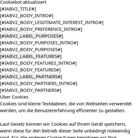
Cookiebot
aktualisiert
[#IABV2_TITLE#]
[#IABV2_BODY_INTRO#]
[#IABV2_BODY_LEGITIMATE_INTEREST_INTRO#]
[#IABV2_BODY_PREFERENCE_INTRO#]
[#IABV2_LABEL_PURPOSES#]
[#IABV2_BODY_PURPOSES_INTRO#]
[#IABV2_BODY_PURPOSES#]
[#IABV2_LABEL_FEATURES#]
[#IABV2_BODY_FEATURES_INTRO#]
[#IABV2_BODY_FEATURES#]
[#IABV2_LABEL_PARTNERS#]
[#IABV2_BODY_PARTNERS_INTRO#]
[#IABV2_BODY_PARTNERS#]
Über Cookies
Cookies sind kleine Textdateien, die von Webseiten verwendet
werden, um die Benutzererfahrung effizienter zu gestalten.
Laut Gesetz können wir Cookies auf Ihrem Gerät speichern,
wenn diese für den Betrieb dieser Seite unbedingt notwendig
sind. Für alle anderen Cookie-Typen benötigen wir Ihre