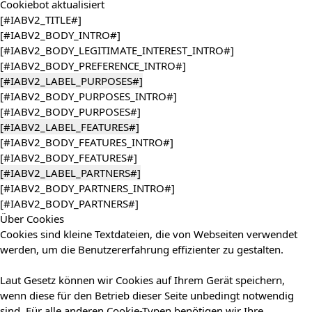
Cookiebot
aktualisiert
[#IABV2_TITLE#]
[#IABV2_BODY_INTRO#]
[#IABV2_BODY_LEGITIMATE_INTEREST_INTRO#]
[#IABV2_BODY_PREFERENCE_INTRO#]
[#IABV2_LABEL_PURPOSES#]
[#IABV2_BODY_PURPOSES_INTRO#]
[#IABV2_BODY_PURPOSES#]
[#IABV2_LABEL_FEATURES#]
[#IABV2_BODY_FEATURES_INTRO#]
[#IABV2_BODY_FEATURES#]
[#IABV2_LABEL_PARTNERS#]
[#IABV2_BODY_PARTNERS_INTRO#]
[#IABV2_BODY_PARTNERS#]
Über Cookies
Cookies sind kleine Textdateien, die von Webseiten verwendet
werden, um die Benutzererfahrung effizienter zu gestalten.
Laut Gesetz können wir Cookies auf Ihrem Gerät speichern,
wenn diese für den Betrieb dieser Seite unbedingt notwendig
sind. Für alle anderen Cookie-Typen benötigen wir Ihre