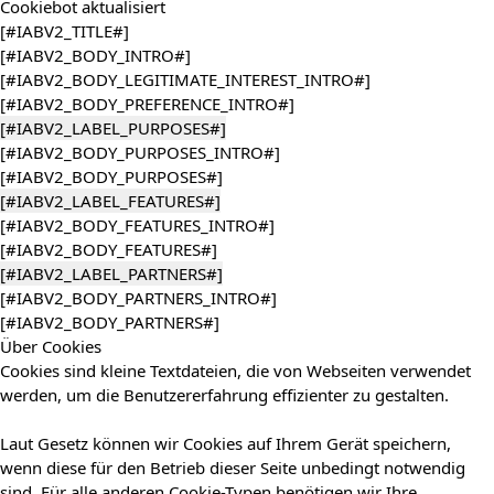
Cookiebot
aktualisiert
[#IABV2_TITLE#]
[#IABV2_BODY_INTRO#]
[#IABV2_BODY_LEGITIMATE_INTEREST_INTRO#]
[#IABV2_BODY_PREFERENCE_INTRO#]
[#IABV2_LABEL_PURPOSES#]
[#IABV2_BODY_PURPOSES_INTRO#]
[#IABV2_BODY_PURPOSES#]
[#IABV2_LABEL_FEATURES#]
[#IABV2_BODY_FEATURES_INTRO#]
[#IABV2_BODY_FEATURES#]
[#IABV2_LABEL_PARTNERS#]
[#IABV2_BODY_PARTNERS_INTRO#]
[#IABV2_BODY_PARTNERS#]
Über Cookies
Cookies sind kleine Textdateien, die von Webseiten verwendet
werden, um die Benutzererfahrung effizienter zu gestalten.
Laut Gesetz können wir Cookies auf Ihrem Gerät speichern,
wenn diese für den Betrieb dieser Seite unbedingt notwendig
sind. Für alle anderen Cookie-Typen benötigen wir Ihre