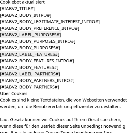
Cookiebot
aktualisiert
[#IABV2_TITLE#]
[#IABV2_BODY_INTRO#]
[#IABV2_BODY_LEGITIMATE_INTEREST_INTRO#]
[#IABV2_BODY_PREFERENCE_INTRO#]
[#IABV2_LABEL_PURPOSES#]
[#IABV2_BODY_PURPOSES_INTRO#]
[#IABV2_BODY_PURPOSES#]
[#IABV2_LABEL_FEATURES#]
[#IABV2_BODY_FEATURES_INTRO#]
[#IABV2_BODY_FEATURES#]
[#IABV2_LABEL_PARTNERS#]
[#IABV2_BODY_PARTNERS_INTRO#]
[#IABV2_BODY_PARTNERS#]
Über Cookies
Cookies sind kleine Textdateien, die von Webseiten verwendet
werden, um die Benutzererfahrung effizienter zu gestalten.
Laut Gesetz können wir Cookies auf Ihrem Gerät speichern,
wenn diese für den Betrieb dieser Seite unbedingt notwendig
sind. Für alle anderen Cookie-Typen benötigen wir Ihre