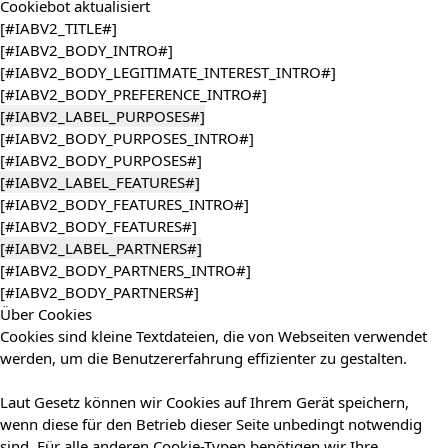
Cookiebot
aktualisiert
[#IABV2_TITLE#]
[#IABV2_BODY_INTRO#]
[#IABV2_BODY_LEGITIMATE_INTEREST_INTRO#]
[#IABV2_BODY_PREFERENCE_INTRO#]
[#IABV2_LABEL_PURPOSES#]
[#IABV2_BODY_PURPOSES_INTRO#]
[#IABV2_BODY_PURPOSES#]
[#IABV2_LABEL_FEATURES#]
[#IABV2_BODY_FEATURES_INTRO#]
[#IABV2_BODY_FEATURES#]
[#IABV2_LABEL_PARTNERS#]
[#IABV2_BODY_PARTNERS_INTRO#]
[#IABV2_BODY_PARTNERS#]
Über Cookies
Cookies sind kleine Textdateien, die von Webseiten verwendet
werden, um die Benutzererfahrung effizienter zu gestalten.
Laut Gesetz können wir Cookies auf Ihrem Gerät speichern,
wenn diese für den Betrieb dieser Seite unbedingt notwendig
sind. Für alle anderen Cookie-Typen benötigen wir Ihre