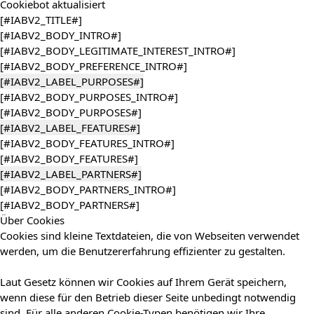
Cookiebot
aktualisiert
[#IABV2_TITLE#]
[#IABV2_BODY_INTRO#]
[#IABV2_BODY_LEGITIMATE_INTEREST_INTRO#]
[#IABV2_BODY_PREFERENCE_INTRO#]
[#IABV2_LABEL_PURPOSES#]
[#IABV2_BODY_PURPOSES_INTRO#]
[#IABV2_BODY_PURPOSES#]
[#IABV2_LABEL_FEATURES#]
[#IABV2_BODY_FEATURES_INTRO#]
[#IABV2_BODY_FEATURES#]
[#IABV2_LABEL_PARTNERS#]
[#IABV2_BODY_PARTNERS_INTRO#]
[#IABV2_BODY_PARTNERS#]
Über Cookies
Cookies sind kleine Textdateien, die von Webseiten verwendet
werden, um die Benutzererfahrung effizienter zu gestalten.
Laut Gesetz können wir Cookies auf Ihrem Gerät speichern,
wenn diese für den Betrieb dieser Seite unbedingt notwendig
sind. Für alle anderen Cookie-Typen benötigen wir Ihre