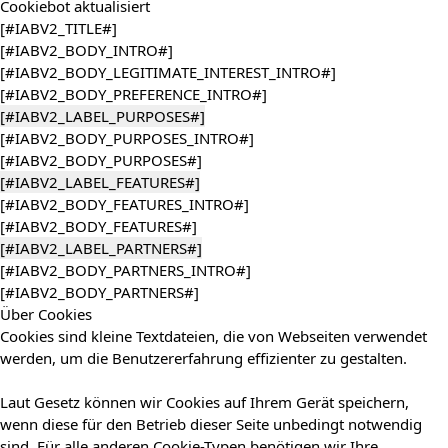
Cookiebot
aktualisiert
[#IABV2_TITLE#]
[#IABV2_BODY_INTRO#]
[#IABV2_BODY_LEGITIMATE_INTEREST_INTRO#]
[#IABV2_BODY_PREFERENCE_INTRO#]
[#IABV2_LABEL_PURPOSES#]
[#IABV2_BODY_PURPOSES_INTRO#]
[#IABV2_BODY_PURPOSES#]
[#IABV2_LABEL_FEATURES#]
[#IABV2_BODY_FEATURES_INTRO#]
[#IABV2_BODY_FEATURES#]
[#IABV2_LABEL_PARTNERS#]
[#IABV2_BODY_PARTNERS_INTRO#]
[#IABV2_BODY_PARTNERS#]
Über Cookies
Cookies sind kleine Textdateien, die von Webseiten verwendet
werden, um die Benutzererfahrung effizienter zu gestalten.
Laut Gesetz können wir Cookies auf Ihrem Gerät speichern,
wenn diese für den Betrieb dieser Seite unbedingt notwendig
sind. Für alle anderen Cookie-Typen benötigen wir Ihre