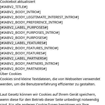
Cookiebot
aktualisiert
[#IABV2_TITLE#]
[#IABV2_BODY_INTRO#]
[#IABV2_BODY_LEGITIMATE_INTEREST_INTRO#]
[#IABV2_BODY_PREFERENCE_INTRO#]
[#IABV2_LABEL_PURPOSES#]
[#IABV2_BODY_PURPOSES_INTRO#]
[#IABV2_BODY_PURPOSES#]
[#IABV2_LABEL_FEATURES#]
[#IABV2_BODY_FEATURES_INTRO#]
[#IABV2_BODY_FEATURES#]
[#IABV2_LABEL_PARTNERS#]
[#IABV2_BODY_PARTNERS_INTRO#]
[#IABV2_BODY_PARTNERS#]
Über Cookies
Cookies sind kleine Textdateien, die von Webseiten verwendet
werden, um die Benutzererfahrung effizienter zu gestalten.
Laut Gesetz können wir Cookies auf Ihrem Gerät speichern,
wenn diese für den Betrieb dieser Seite unbedingt notwendig
sind. Für alle anderen Cookie-Typen benötigen wir Ihre