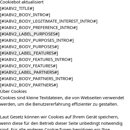
Cookiebot
aktualisiert
[#IABV2_TITLE#]
[#IABV2_BODY_INTRO#]
[#IABV2_BODY_LEGITIMATE_INTEREST_INTRO#]
[#IABV2_BODY_PREFERENCE_INTRO#]
[#IABV2_LABEL_PURPOSES#]
[#IABV2_BODY_PURPOSES_INTRO#]
[#IABV2_BODY_PURPOSES#]
[#IABV2_LABEL_FEATURES#]
[#IABV2_BODY_FEATURES_INTRO#]
[#IABV2_BODY_FEATURES#]
[#IABV2_LABEL_PARTNERS#]
[#IABV2_BODY_PARTNERS_INTRO#]
[#IABV2_BODY_PARTNERS#]
Über Cookies
Cookies sind kleine Textdateien, die von Webseiten verwendet
werden, um die Benutzererfahrung effizienter zu gestalten.
Laut Gesetz können wir Cookies auf Ihrem Gerät speichern,
wenn diese für den Betrieb dieser Seite unbedingt notwendig
sind. Für alle anderen Cookie-Typen benötigen wir Ihre