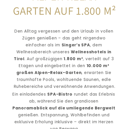
GARTEN AUF 1.800 M²
Den Alltag vergessen und den Urlaub in vollen 
Zügen genießen – das geht nirgendwo 
einfacher als im 
Singer’s SPA
, dem 
Wellnessbereich unseres 
Wellnesshotels in 
Tirol
. Auf großzügigen 
1.800 m²
, verteilt auf 3 
Etagen und eingebettet in den 
10.000 m² 
großen Alpen-Relax-Garten
, erwarten Sie 
traumhafte Pools, wohltuende Saunen, edle 
Ruhebereiche und verwöhnende Anwendungen.
Ein einladendes 
SPA-Bistro
 rundet das Erlebnis 
ab, während Sie den grandiosen 
Panoramablick auf die umliegende Bergwelt
genießen. Entspannung, Wohlbefinden und 
exklusive Erholung inklusive – direkt im Herzen 
von Berwang.