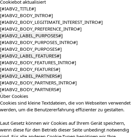
Cookiebot
aktualisiert
[#IABV2_TITLE#]
[#IABV2_BODY_INTRO#]
[#IABV2_BODY_LEGITIMATE_INTEREST_INTRO#]
[#IABV2_BODY_PREFERENCE_INTRO#]
[#IABV2_LABEL_PURPOSES#]
[#IABV2_BODY_PURPOSES_INTRO#]
[#IABV2_BODY_PURPOSES#]
[#IABV2_LABEL_FEATURES#]
[#IABV2_BODY_FEATURES_INTRO#]
[#IABV2_BODY_FEATURES#]
[#IABV2_LABEL_PARTNERS#]
[#IABV2_BODY_PARTNERS_INTRO#]
[#IABV2_BODY_PARTNERS#]
Über Cookies
Cookies sind kleine Textdateien, die von Webseiten verwendet
werden, um die Benutzererfahrung effizienter zu gestalten.
Laut Gesetz können wir Cookies auf Ihrem Gerät speichern,
wenn diese für den Betrieb dieser Seite unbedingt notwendig
sind. Für alle anderen Cookie-Typen benötigen wir Ihre