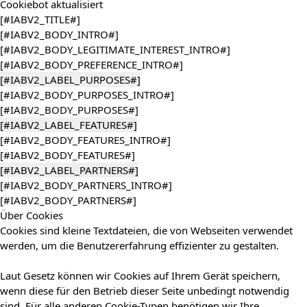
Cookiebot
aktualisiert
[#IABV2_TITLE#]
[#IABV2_BODY_INTRO#]
[#IABV2_BODY_LEGITIMATE_INTEREST_INTRO#]
[#IABV2_BODY_PREFERENCE_INTRO#]
[#IABV2_LABEL_PURPOSES#]
[#IABV2_BODY_PURPOSES_INTRO#]
[#IABV2_BODY_PURPOSES#]
[#IABV2_LABEL_FEATURES#]
[#IABV2_BODY_FEATURES_INTRO#]
[#IABV2_BODY_FEATURES#]
[#IABV2_LABEL_PARTNERS#]
[#IABV2_BODY_PARTNERS_INTRO#]
[#IABV2_BODY_PARTNERS#]
Über Cookies
Cookies sind kleine Textdateien, die von Webseiten verwendet
werden, um die Benutzererfahrung effizienter zu gestalten.
Laut Gesetz können wir Cookies auf Ihrem Gerät speichern,
wenn diese für den Betrieb dieser Seite unbedingt notwendig
sind. Für alle anderen Cookie-Typen benötigen wir Ihre