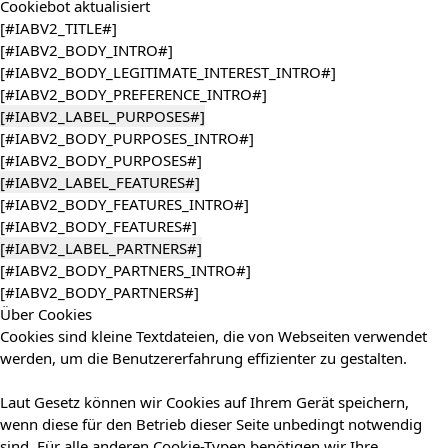
Cookiebot
aktualisiert
[#IABV2_TITLE#]
[#IABV2_BODY_INTRO#]
[#IABV2_BODY_LEGITIMATE_INTEREST_INTRO#]
[#IABV2_BODY_PREFERENCE_INTRO#]
[#IABV2_LABEL_PURPOSES#]
[#IABV2_BODY_PURPOSES_INTRO#]
[#IABV2_BODY_PURPOSES#]
[#IABV2_LABEL_FEATURES#]
[#IABV2_BODY_FEATURES_INTRO#]
[#IABV2_BODY_FEATURES#]
[#IABV2_LABEL_PARTNERS#]
[#IABV2_BODY_PARTNERS_INTRO#]
[#IABV2_BODY_PARTNERS#]
Über Cookies
Cookies sind kleine Textdateien, die von Webseiten verwendet
werden, um die Benutzererfahrung effizienter zu gestalten.
Laut Gesetz können wir Cookies auf Ihrem Gerät speichern,
wenn diese für den Betrieb dieser Seite unbedingt notwendig
sind. Für alle anderen Cookie-Typen benötigen wir Ihre